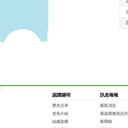
:::
認識陽明
訊息報報
歷史沿革
最新消息
首長介紹
易讀易懂資訊共
組織架構
新聞稿