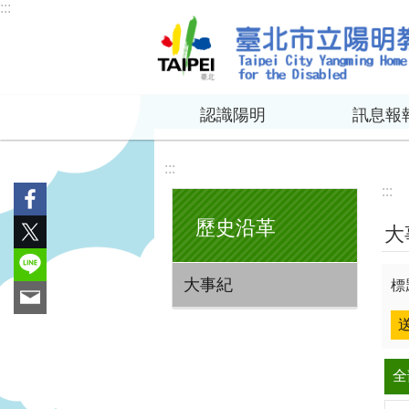
:::
跳到主要內容區塊
認識陽明
訊息報
:::
:::
歷史沿革
大
大事紀
標
全