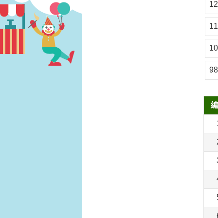
1
1
1
9