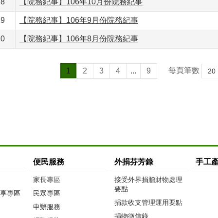
18
【院務紀事】106年10月份院務紀事
19
【院務紀事】106年9月份院務紀事
20
【院務紀事】106年8月份院務紀事
每頁筆數
1
2
3
4
...
9
便民服務
外捐芬芳錄
手工
家長專區
接受外界捐贈財物處理
要點
享專區
民眾專區
捐款收支管理運用要點
申辦服務
捐物徵信錄