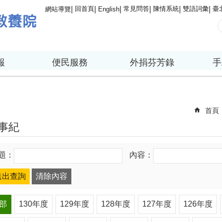
回首頁
常見問答
陳情系統
雙語詞彙
臺
網站導覽
English
報
便民服務
外捐芬芳錄
手
首頁
事紀
題：
內容：
部
130年度
129年度
128年度
127年度
126年度