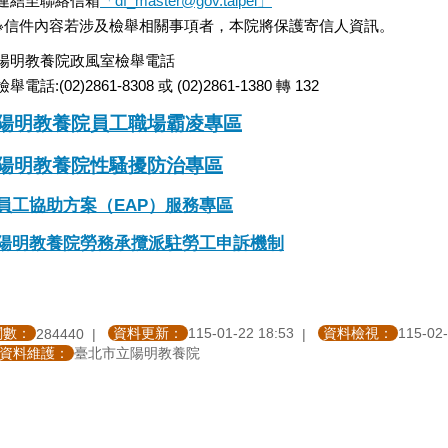
連結至聯絡信箱
「df_master@gov.taipei」
※信件內容若涉及檢舉相關事項者，本院將保護寄信人資訊。
陽明教養院政風室檢舉電話
檢舉電話:(02)2861-8308 或 (02)2861-1380 轉 132
陽明教養院員工職場霸凌專區
陽明教養院性騷擾防治專區
員工協助方案（EAP）服務專區
陽明教養院勞務承攬派駐勞工申訴機制
閱數：
資料更新：
115-01-22 18:53
資料檢視：
115-02-
284440
資料維護：
臺北市立陽明教養院