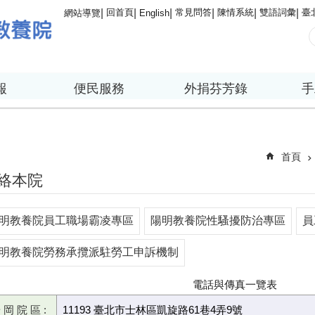
回首頁
常見問答
陳情系統
雙語詞彙
臺
網站導覽
English
報
便民服務
外捐芬芳錄
手
首頁
絡本院
明教養院員工職場霸凌專區
陽明教養院性騷擾防治專區
員
明教養院勞務承攬派駐勞工申訴機制
電話與傳真一覽表
 岡 院 區 :
11193 臺北市士林區凱旋路61巷4弄9號