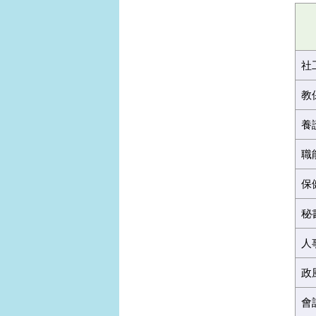
社
教
養
職
保
秘
人
政
會