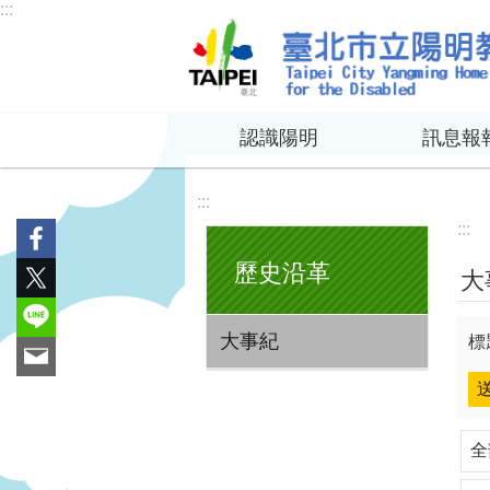
:::
跳到主要內容區塊
認識陽明
訊息報
:::
:::
歷史沿革
大
大事紀
標
全