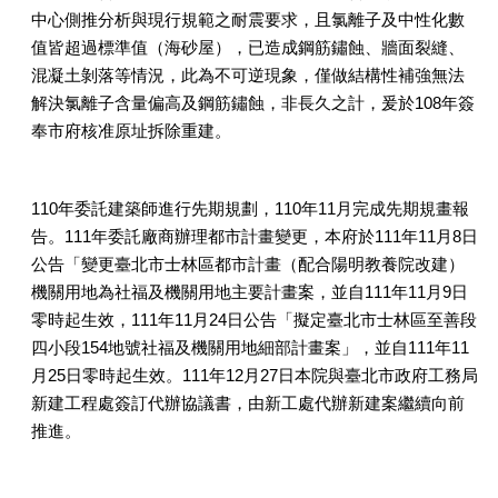
中心側推分析與現行規範之耐震要求，且氯離子及中性化數
值皆超過標準值（海砂屋），已造成鋼筋鏽蝕、牆面裂縫、
混凝土剝落等情況，此為不可逆現象，僅做結構性補強無法
解決氯離子含量偏高及鋼筋鏽蝕，非長久之計，爰於108年簽
奉市府核准原址拆除重建。
110年委託建築師進行先期規劃，110年11月完成先期規畫報
告。111年委託廠商辦理都市計畫變更，本府於111年11月8日
公告「變更臺北市士林區都市計畫（配合陽明教養院改建）
機關用地為社福及機關用地主要計畫案，並自111年11月9日
零時起生效，111年11月24日公告「擬定臺北市士林區至善段
四小段154地號社福及機關用地細部計畫案」，並自111年11
月25日零時起生效。111年12月27日本院與臺北市政府工務局
新建工程處簽訂代辦協議書，由新工處代辦新建案繼續向前
推進。