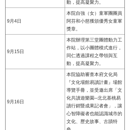
動，提高凝聚力。
本院自強（女）童軍團團員
9月4日
阿芬和小慈獲頒優秀女童軍
獎章。
本院辦理第三堂團體動力工
作站，以小團體模式進行，
9月15日
同仁透過課程之帶領與互
動，提高凝聚力。
本院協助審查本府文化局
『文化場館易讀計畫』場館
導覽手冊，並受邀出席「文
化共讀遊樂園─北北基桃易
9月16日
讀行銷暨成果記者會」，讓
心智障礙者也能認識城市的
文化、歷史故事、古蹟特
色。