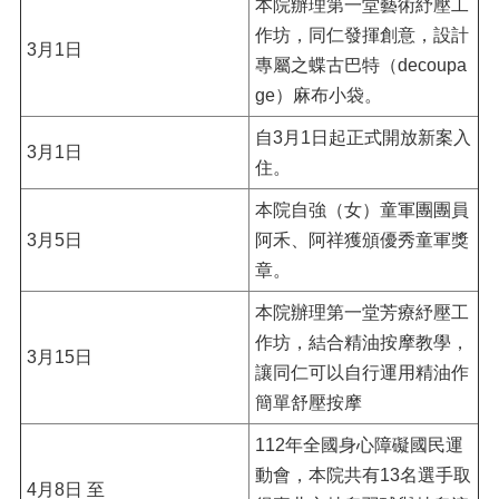
本院辦理第一堂藝術紓壓工
作坊，同仁發揮創意，設計
3月1日
專屬之蝶古巴特（decoupa
ge）麻布小袋。
自3月1日起正式開放新案入
3月1日
住。
本院自強（女）童軍團團員
3月5日
阿禾、阿祥獲頒優秀童軍獎
章。
本院辦理第一堂芳療紓壓工
作坊，結合精油按摩教學，
3月15日
讓同仁可以自行運用精油作
簡單舒壓按摩
112年全國身心障礙國民運
動會，本院共有13名選手取
4月8日 至