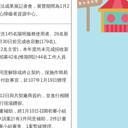
書法成果展記者會，展覽期間為1月2
身心障礙者資源中心。
含145名陽明服務使用者、26名新
30日前完成收容數(179名)。
含2名主管)，本年度尚未完成招收新
招募42名(惟期間計44名工作人員
准同意解除或終止契約，採施作簡易
款事宜，於107年1月19日辦理
月12日與共契廠商簽約，並進行相關
進行現場鑽探。
畫補助，經1月10日召開初審小組
申請案計有1件同意補助，2件計畫
審小組審查、1案暫緩辦理。