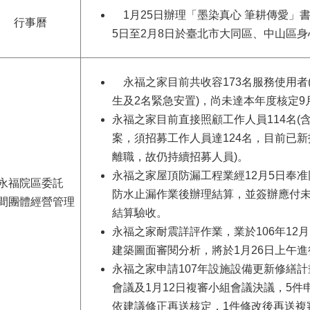
1月25日辦理「墨染真心 筆耕傳愛」
行事曆
5日至2月8日於臺北市大同區、中山區
永福之家目前共收容173名服務使用者(
生及2名緊急安置)，尚未達本年度核定9月
永福之家目前直接照顧工作人員114名(
案，須招募工作人員達124名，目前已新
離職，故仍持續招募人員)。
永福之家屋頂防漏工程業經12月5日奉
永福院區委託
防水止漏作業後辦理結算，並簽辦應付未付
間團體經營管理
結算驗收。
永福之家耐震詳評作業，業於106年12
建築圖面審閱分析，將於1月26日上午
永福之家申請107年設施設備更新修繕計
會議及1月12日複審小組會議決議，5件
依建議修正再送核定，1件修改後再送複