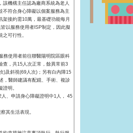
，該機構主任認為廠商系統為老人
並不符合身心障礙以個案服務為主
訊架接約需10萬，最基礎功能每月
皆以服務使用者ISP制定，因此擬
統之可行性。
次受服務使用者前往聯醫陽明院區眼科
查，共15人次正常，餘異常前3
次)及斜視(69人次)；另有白內障15
上述，醫師建議有配鏡、手術、複診
礙證明。
人、申請身心障礙證明中1人， 45
觀察其生活表現。
性約束措施注意事項執行，執行服