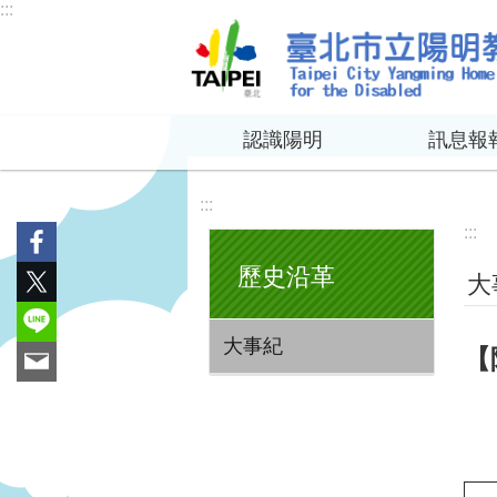
:::
跳到主要內容區塊
認識陽明
訊息報
:::
:::
歷史沿革
大
大事紀
【