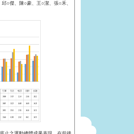
、邱○傑、陳○豪、王○潔、張○禾、
月底止之運動總體成果表現，在前後