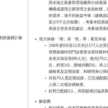
與永福之家參與雲端廠商介紹會議
機構或護理之家管理之套裝軟體，
的需求，達不到效益平衡（建構資
至少5千元月租費），考量本院系統
再派主管至本院參訪，考量使用系
創新服務計畫
視力保健-「睛」采「視」界，看見幸福
106年度9月至11月共計177人
視覺復健特別門診接受全面性眼科檢
名依次為近視(89人次)、散光(79人
位，斜視1位，眼瞼內翻2位。依
續檢查及定期追蹤，和辦理身心障
目前70人需定期追蹤，已完成配鏡2
人第二次複診續檢查。
針對已配鏡2人，與照顧者討論及
解套圈
執行情形：依本院服務使用者安全