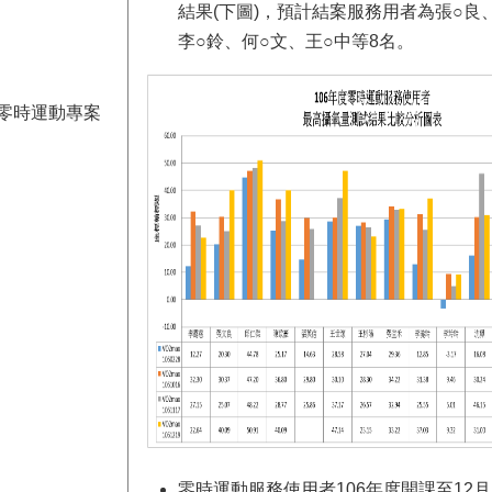
結果(下圖)，預計結案服務用者為張○良
李○鈴、何○文、王○中等8名。
零時運動專案
零時運動服務使用者106年度開課至12