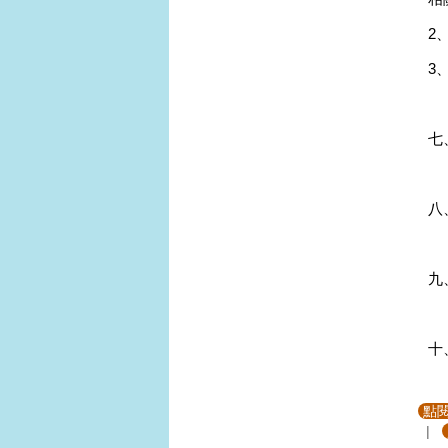
2
3
七
八
九
十
點