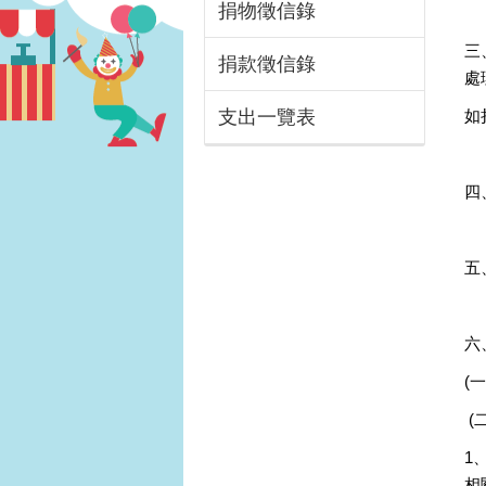
捐物徵信錄
三
捐款徵信錄
處
支出一覽表
如
四
五
六
(
(
1
相