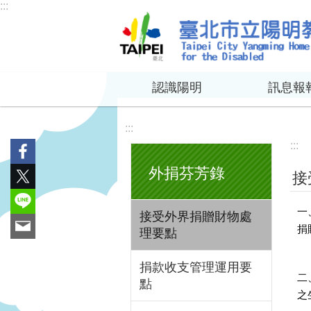
:::
跳到主要內容區塊
認識陽明
訊息報
:::
:::
外捐芬芳錄
接
一
接受外界捐贈財物處
捐
理要點
捐款收支管理運用要
二
點
之