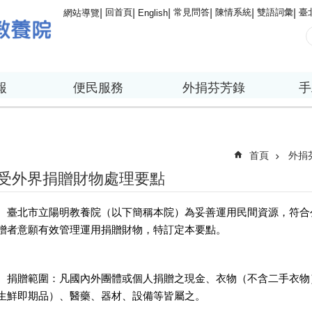
回首頁
常見問答
陳情系統
雙語詞彙
臺
網站導覽
English
報
便民服務
外捐芬芳錄
手
首頁
外捐
受外界捐贈財物處理要點
、臺北市立陽明教養院（以下簡稱本院）為妥善運用民間資源，符合
贈者意願有效管理運用捐贈財物，特訂定本要點。
、捐贈範圍：凡國內外團體或個人捐贈之現金、衣物（不含二手衣物
生鮮即期品）、醫藥、器材、設備等皆屬之。