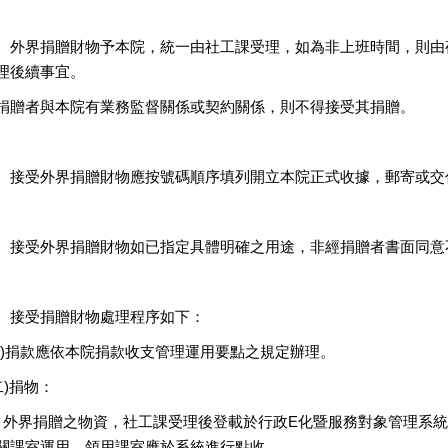
、外界捐贈財物予本院，統一由社工課受理，如為非上班時間，則由
理後續事宜。
捐贈者與本院有業務監督關係或契約關係，則不得接受其捐贈。
、接受外界捐贈財物應按號碼順序填列開立本院正式收據，郵寄或交
、接受外界捐贈財物如已指定具體明確之用途，非經捐贈者書面同意
、接受捐贈財物處理程序如下：
一)捐款應依本院捐款收支管理運用要點之規定辦理。
二)捐物：
、外界捐贈之物資，社工課受理後登載於行政E化暨服務對象管理系
關課室運用，領用課室應於系統進行點收。