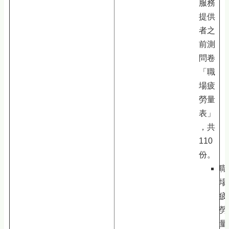
服務
提供
者之
前測
問卷
「職
場疲
勞量
表」
，共
110
份。
職
場
疲
勞
量