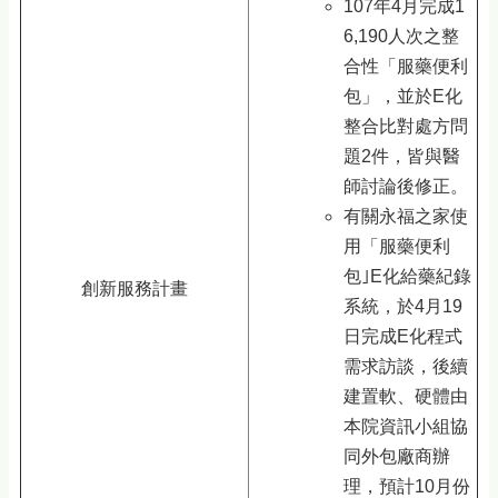
107年4月完成1
6,190人次之整
合性「服藥便利
包」，並於E化
整合比對處方問
題2件，皆與醫
師討論後修正。
有關永福之家使
用「服藥便利
包｣E化給藥紀錄
創新服務計畫
系統，於4月19
日完成E化程式
需求訪談，後續
建置軟、硬體由
本院資訊小組協
同外包廠商辦
理，預計10月份