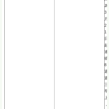
為
3
月
2
1
日
起
連
續
8
週
週
三
早
上
，