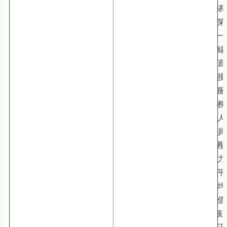
表
第
一
線
直
接
服
務
人
員
壓
力
平
均
值
刻