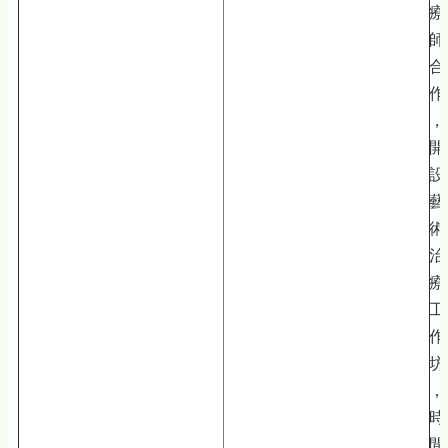
療
師
合
作
，
開
設
藝
術
治
療
工
作
坊
，
時
間