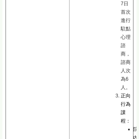
7日
首次
進行
駐點
心理
諮
商，
諮商
人次
為6
人。
正向
行為
課
程：
院
內