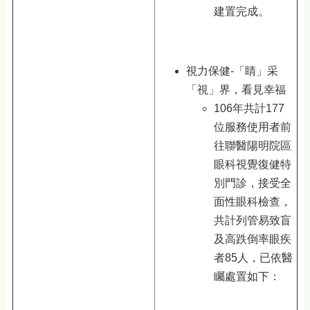
建置完成。
視力保健-「睛」采
「視」界，看見幸福
106年共計177
位服務使用者前
往聯醫陽明院區
眼科視覺復健特
別門診，接受全
面性眼科檢查，
共計列管易致盲
及高跌倒率眼疾
者85人，已依醫
矚處置如下：