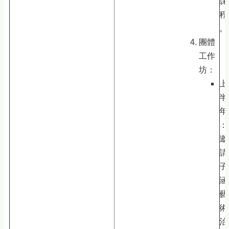
課
程
。
團體
工作
坊：
上
半
年
：
邀
請
子
涵
藝
術
治