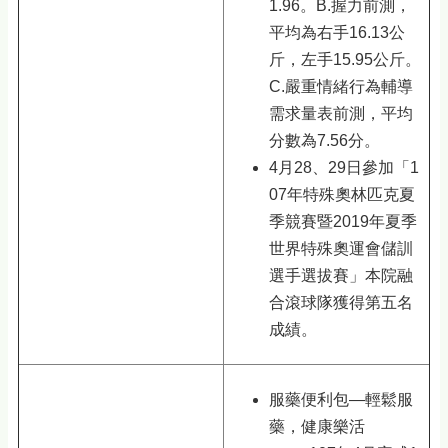
1.96。B.握力前測，
平均為右手16.13公
斤，左手15.95公斤。
C.嚴重情緒行為輔導
需求量表前測，平均
分數為7.56分。
4月28、29日參加「1
07年特殊奧林匹克夏
季競賽暨2019年夏季
世界特殊奧運會儲訓
選手選拔賽」本院融
合滾球隊獲得第五名
成績。
服藥便利包—輕鬆服
藥，健康樂活