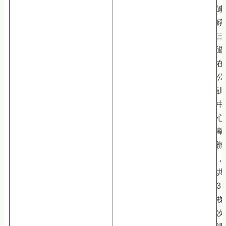
連
續
三
週
在
公
訓
中
心
舉
辦
，
共
3
梯
次