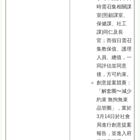
時需召集相關課
室(照顧課室、
保健課、社工
課)同仁及長
官；而假日需召
集教保值、護理
人員、總值，一
同評估並同意
後，方可約束。
創意提案競賽：
「解套圈〜減少
約束 無拘無束
品管圈」，業於
3月14日於社會
局進行創意提案
報告，並進入府