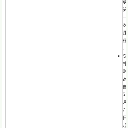
成
第
一
次
課
程
。
院
外
則
為
自
5
月
7
日
起