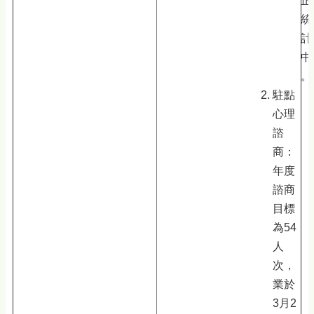
正
統
計
中
。
駐點
心理
諮
商：
年度
諮商
目標
為54
人
次，
業於
3月2