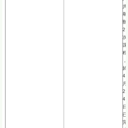
共
舉
辦
2
次
課
程
，
於
4
月
2
4
日
已
完