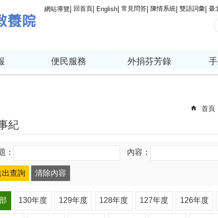
回首頁
常見問答
陳情系統
雙語詞彙
臺
網站導覽
English
報
便民服務
外捐芬芳錄
手
首頁
事紀
題：
內容：
部
130年度
129年度
128年度
127年度
126年度