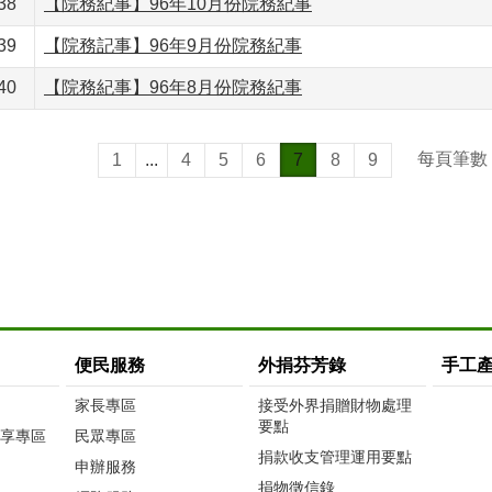
38
【院務紀事】96年10月份院務紀事
39
【院務記事】96年9月份院務紀事
40
【院務紀事】96年8月份院務紀事
每頁筆數
1
...
4
5
6
7
8
9
便民服務
外捐芬芳錄
手工
家長專區
接受外界捐贈財物處理
要點
享專區
民眾專區
捐款收支管理運用要點
申辦服務
捐物徵信錄