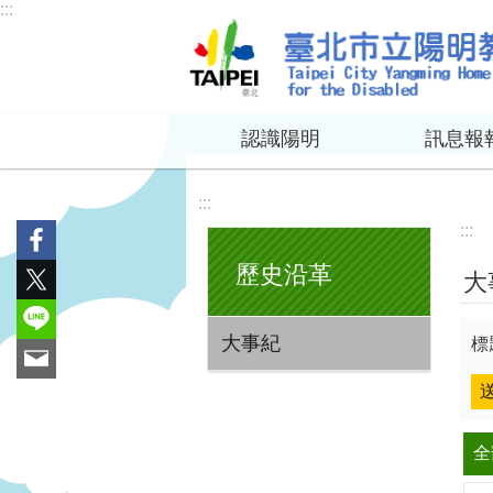
:::
跳到主要內容區塊
認識陽明
訊息報
:::
:::
歷史沿革
大
大事紀
標
全