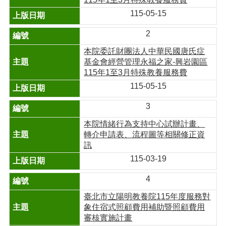
115-05-15
2
本院委託財團法人中華民國唐氏症
基金會經營管理永福之家-興岩園區
115年1至3月特殊教養服務費
115-05-15
3
本院情緒行為支持中心試辦計畫、
轉介申請表、流程圖等相關修正資
訊
115-03-19
4
臺北市立陽明教養院115年度服務對
象住宿式照顧費用補助暨照顧費用
審核實施計畫