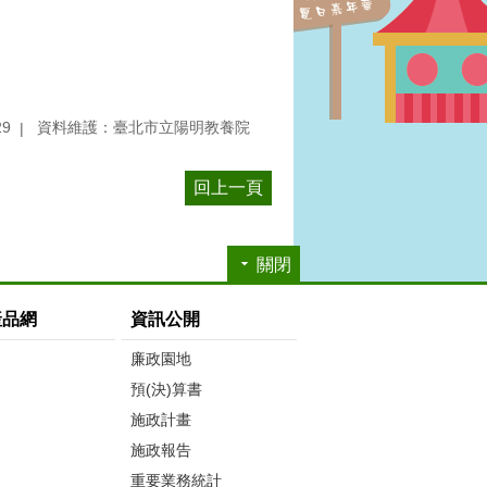
29
資料維護：臺北市立陽明教養院
回上一頁
關閉
產品網
資訊公開
廉政園地
預(決)算書
施政計畫
施政報告
重要業務統計