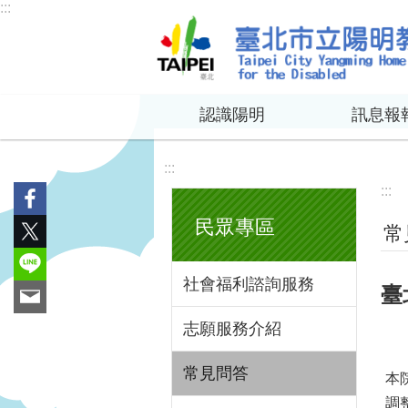
:::
跳到主要內容區塊
認識陽明
訊息報
:::
:::
民眾專區
常
社會福利諮詢服務
臺
志願服務介紹
常見問答
本
調