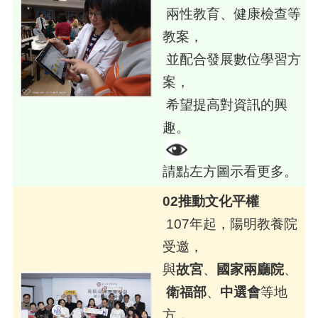
兩性教育、健康檢查等
教案，
並配合發展數位學習方
案，
希望提高對資訊的興
趣。
請點左方圖示看更多。
02推動文化平權
107年起，陽明教養院
受邀，
與
故宮
、
國家兩廳院
、
衛福部
、
中選會
等地
方，