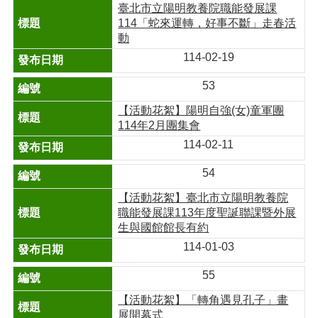
臺北市立陽明教養院職能發展課
114「蛇來運轉，好事不斷」走春活
動
114-02-19
53
【活動花絮】陽明自強(女)童軍團
114年2月團集會
114-02-11
54
【活動花絮】臺北市立陽明教養院
職能發展課113年度聖誕聯課暨外展
生與國館館長有約
114-01-03
55
【活動花絮】「轉角遇見孔子」畫
展開幕式