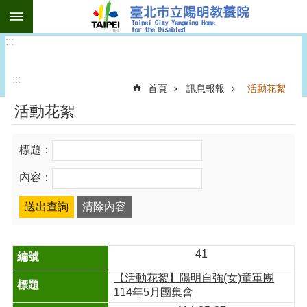
:::
跳到主要內容區塊
:::
:::
首頁
訊息報報
活動花絮
活動花絮
標題：
內容：
41
【活動花絮】陽明自強(女)童軍團
114年5月團集會