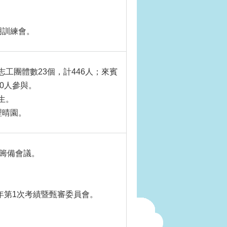
明訓練會。
志工團體數23個，計446人；來賓
50人參與。
生。
理晴園。
賽籌備會議。
半年第1次考績暨甄審委員會。
。