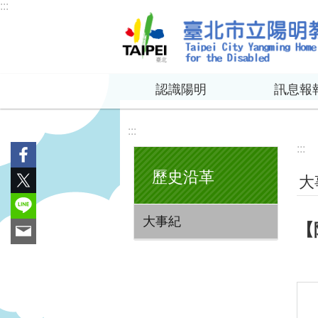
:::
跳到主要內容區塊
認識陽明
訊息報
:::
:::
歷史沿革
大
大事紀
【