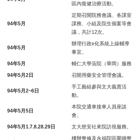
區內復健治療活動。
定期召開院務會議、各課室
94年5月
課務、小組及院生個案等會
議，共計12次。
辦理行政e化系統上線輔導
94年5月
事宜。
94年5月
輔仁大學蒞院（華岡）服務
94年5月2日
召開用藥安全管理會議。
手工藝組參與文大義賣活
94年5月2~6日
動。
本院交通車接車人員座談
94年5月5日
會。
94年5月1.7.8.28.29日
文大慈安社來院訪視服務。
樓辦整修及永福院區圍牆整