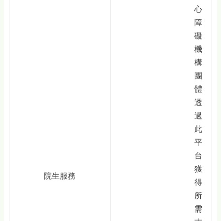
心
障
礙
機
構
團
體
透
過
此
平
台
獲
院生服務
得
所
需