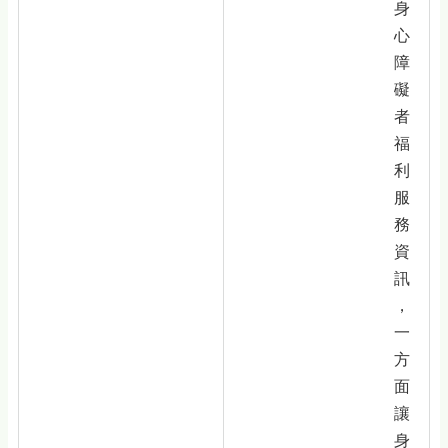
身
心
障
礙
者
福
利
服
務
資
訊
，
一
方
面
讓
身