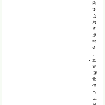
院
能
協
助
資
源
轉
介
。
宣
導-
(讓
愛
傳
出
去)
與