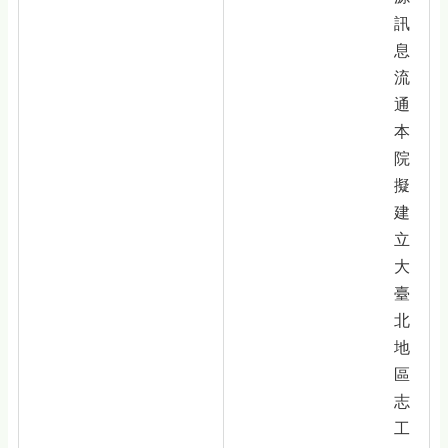
訊
息
流
通
本
院
擬
建
立
大
臺
北
地
區
志
工