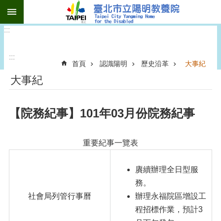
:::
跳到主要內容區塊
:::
:::
首頁
認識陽明
歷史沿革
大事紀
大事紀
【院務紀事】101年03月份院務紀事
重要紀事一覽表
賡續辦理全日型服
務。
社會局列管行事曆
辦理永福院區增設工
程招標作業，預計3