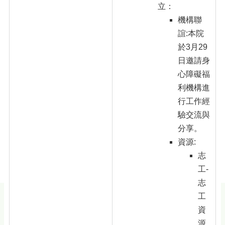
立：
機構聯
誼:本院
於3月29
日邀請身
心障礙福
利機構進
行工作經
驗交流與
分享。
資源:
志
工-
志
工
資
源