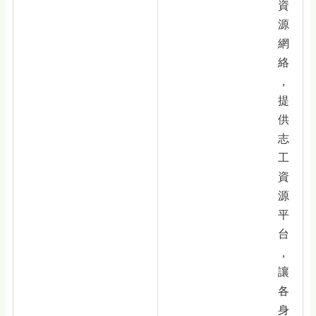
資
源
網
絡
，
提
供
志
工
資
源
平
台
，
讓
各
身