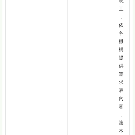
志
工
，
依
各
機
構
提
供
需
求
表
內
容
，
讓
本