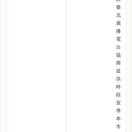
臺
北
廣
播
電
台
協
商
提
供
時
段
宣
導
本
市