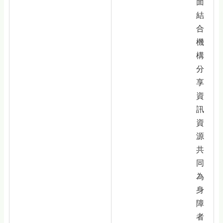
面
結
合
機
構
分
享
資
訊
資
源
共
同
為
身
障
者