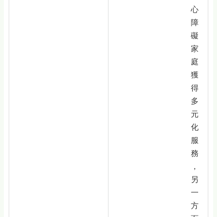
心
障
礙
家
庭
獲
得
多
元
化
服
務
，
另
一
方