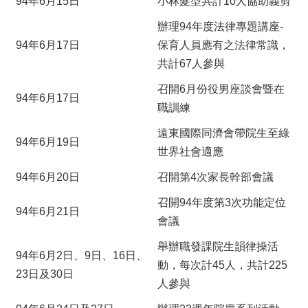
94年6月15日
小林髮型共計10人協助義剪
辦理94年度法律專題講座-
94年6月17日
保育人員應有之法律常識，
共計67人參與
召開6月份役男座談會暨在
94年6月17日
職訓練
遠東國際同濟會帶院生至綠
94年6月19日
世界社會適應
94年6月20日
召開第4次家長幹部會議
召開94年度第3次功能定位
94年6月21日
會議
舉辦職發課院生韻律操活
94年6月2日、9日、16日、
動，每次計45人，共計225
23日及30日
人參與