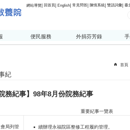
回首頁
常見問答
陳情系統
雙語詞彙
臺
網站導覽
English
報
便民服務
外捐芬芳錄
手
首頁
事紀
院務紀事】98年8月份院務紀事
重要紀事一覽表
社會局列管
續辦理永福院區整修工程履約管理。