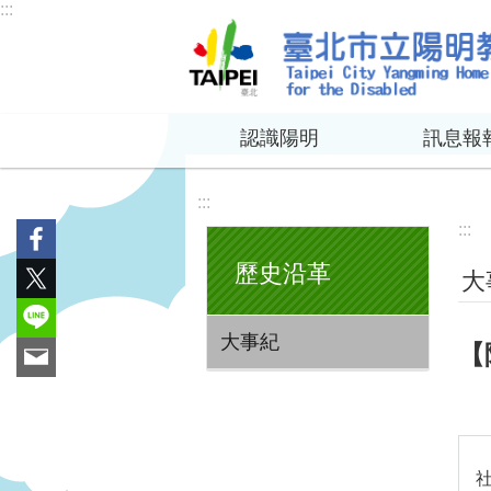
:::
跳到主要內容區塊
認識陽明
訊息報
:::
:::
歷史沿革
大
大事紀
【