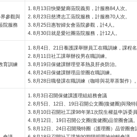
8月13日快樂髮廊蒞院義剪，計服務84人次。
外界參觀與
8月23日慈濟志工蒞院服務，計服務70人次。
蒞院服務
8月25日惠智婦女會蒞院參觀，計4人。
8月30日就是愛社團蒞院服務，計12人。
8月4日、21日養護課舉辦員工在職訓練，課程名
8月11日社工課舉辦役男在職訓練。
教育訓練
8月19日保健課辦理登革熱及肝炎防治。
8月24日保健課辦理品管圈在職訓練。
8月28日職發課在職訓練（咖啡與花草茶製作）
8月3日召開保健課護理組組務會議
8月5日、12日、19日召開公文圈(復健圈)與
8月10日召開社工課98年第1次院生權益申訴委
8月12日、19日召開公文圈(復健圈)品管圈會議
8月12日、24日召開飛特圈（護理圈）品管圈會
會議
8月18日召開社工課第90期陽明園地編輯會議。