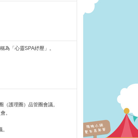
稱為「心靈SPA紓壓」。
。
飛特圈（護理圈）品管圈會議。
員會。
。
議。