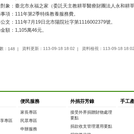
助對象：臺北市永福之家（委託天主教耕莘醫療財團法人永和耕
事項：111年第2季特殊教養服務費。
公文：111年7月19日北市陽院社字第1116002379號。
金額：1,105萬46元。
數：
資料更新：113-09-18 18:02
資料檢視：113-09-18 18:0
148
便民服務
外捐芬芳錄
手工
家長專區
接受外界捐贈財物處理
要點
享專區
民眾專區
捐款收支管理運用要點
申辦服務