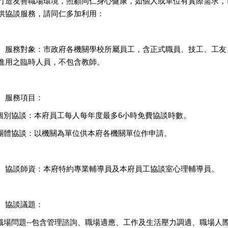
打造友善職場環境，照顧同仁身心健康，如個人或單位有實際需求，
供協談服務，請同仁多加利用：
、服務對象：市政府各機關學校所屬員工，含正式職員、技工、工友
進用之臨時人員，不包含教師。
、服務項目：
.個別協談：本府員工每人每年度最多6小時免費協談時數。
.團體協談：以機關為單位供本府各機關單位作申請。
、協談師資：本府特約專業輔導員及本府員工協談室心理輔導員。
、協談議題：
.職場問題--包含管理諮詢、職場適應、工作及生活壓力調適、職場人