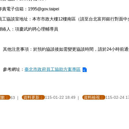
專責電子信箱：1995@gov.taipei
.員工協談室地址：本市市政大樓12樓南區（請至台北富邦銀行對面
.聯絡人：項慶武約聘心理輔導員
、其他注意事項：於預約協談後如需變更協談時間，請於24小時前
、參考網址：
臺北市政府員工協助方案專區
閱數：
資料更新：
115-01-22 18:49
資料檢視：
115-02-24 1
63