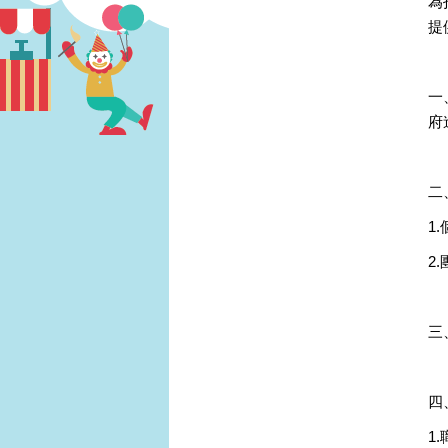
為
提
一
府
二
1
2
三
四
1