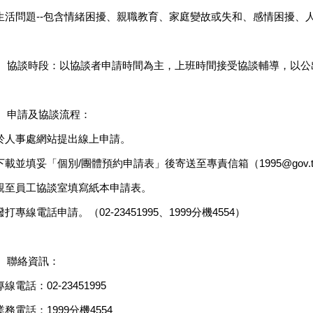
.生活問題--包含情緒困擾、親職教育、家庭變故或失和、感情困擾、
、協談時段：以協談者申請時間為主，上班時間接受協談輔導，以公
、申請及協談流程：
.於人事處網站提出線上申請。
.下載並填妥「個別/團體預約申請表」後寄送至專責信箱（1995@gov.tai
.親至員工協談室填寫紙本申請表。
.撥打專線電話申請。（02-23451995、1999分機4554）
、聯絡資訊：
專線電話：02-23451995
.業務電話：1999分機4554