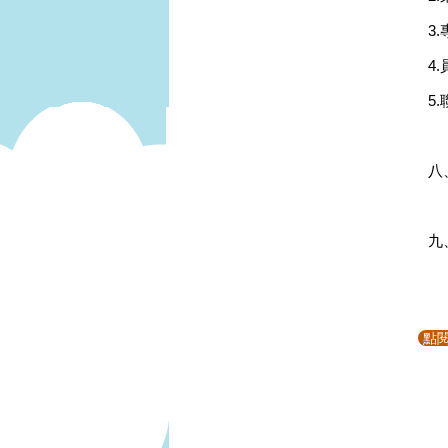
3.
4
5
八
九
點