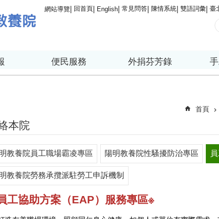
回首頁
常見問答
陳情系統
雙語詞彙
臺
網站導覽
English
報
便民服務
外捐芬芳錄
手
首頁
絡本院
明教養院員工職場霸凌專區
陽明教養院性騷擾防治專區
員
明教養院勞務承攬派駐勞工申訴機制
員工協助方案（EAP）服務專區※