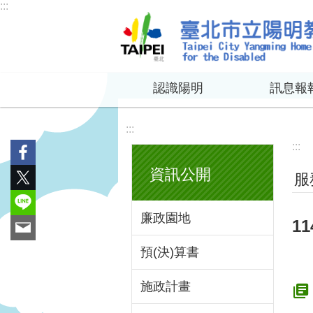
:::
跳到主要內容區塊
認識陽明
訊息報
:::
:::
資訊公開
服
廉政園地
1
預(決)算書
施政計畫