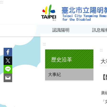
:::
跳到主要內容區塊
認識陽明
訊息報
:::
:::
歷史沿革
大
大事紀
【
賡
「