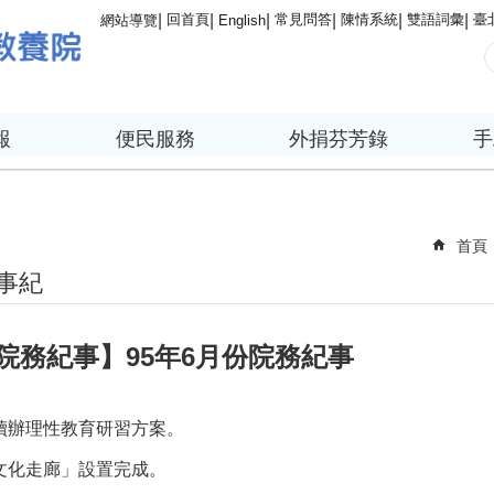
回首頁
常見問答
陳情系統
雙語詞彙
臺
網站導覽
English
報
便民服務
外捐芬芳錄
手
首頁
事紀
院務紀事】95年6月份院務紀事
續辦理性教育研習方案。
文化走廊」設置完成。