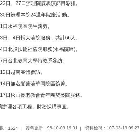
月22日、27日辦理院慶表演節目彩排。
月30日辨理本院24週年院慶活 動。
月1日永福院區院生義剪。
月3日、4日輔大蒞院服務，共計66人。
月4日北投扶輪社蒞院服務(永福院區)。
月7日台北教育大學特教系參訪。
月12日越南團體參訪。
月14日無名髮藝蒞華岡院區義剪。
月17日松山長老教會青年團契蒞院服務。
續辦理各項工程、財務採購事宜。
數：
資料更新：98-10-09 19:01
資料檢視：107-03-19 09:2
1624