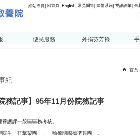
回首頁
常見問答
陳情系統
雙語詞彙
臺
網站導覽
English
報
便民服務
外捐芬芳錄
手
首頁
事紀
院務記事】95年11月份院務記事
理養護課一般區區務考核。
辦院生「打擊樂團」、「輪椅國際標準舞團」。