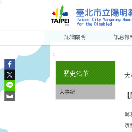
:::
跳到主要內容區塊
認識陽明
訊息報
:::
:::
歷史沿革
大
大事紀
【
辦
續