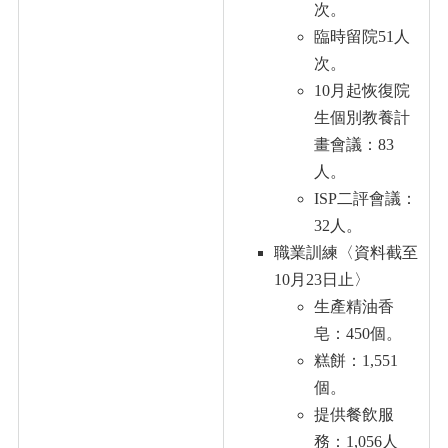
次。
臨時留院51人
次。
10月起恢復院
生個別教養計
畫會議：83
人。
ISP二評會議：
32人。
職業訓練〈
資料截至
10月23日止
〉
生產精油香
皂：450個。
糕餅：1,551
個。
提供餐飲服
務：1,056人