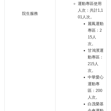
運動專區使用
人次：共計1,1
院生服務
01人次。
麗鳳運動
專區：2
15人
次。
甘鴻濱運
動專區：
215人
次。
中華愛心
運動專
區：200
人次。
白茂榮基
金會運動