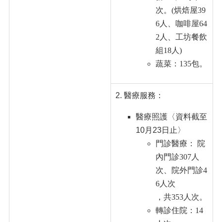
次。
(烘焙屋39
6人、咖啡屋64
2人、工坊餐飲
組18人)
蔬菜：135包。
醫療服務：
醫療照護
〈
資料截至
10月23日止
〉
門診醫療： 院
內門診307人
次
、院外門診4
6人次
，共353人次。
轉診住院：14