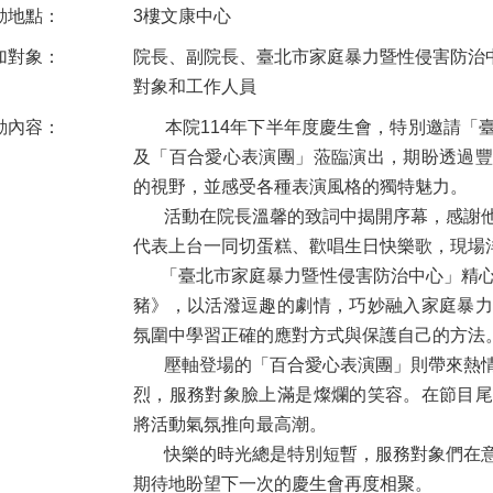
動地點：
3樓文康中心
加對象：
院長、副院長、臺北市家庭暴力暨性侵害防治
對象和工作人員
動內容：
本院114年下半年度慶生會，特別邀請「臺
及「百合愛心表演團」蒞臨演出，期盼透過豐
的視野，並感受各種表演風格的獨特魅力。
活動在院長溫馨的致詞中揭開序幕，感謝他
代表上台一同切蛋糕、歡唱生日快樂歌，現場
「臺北市家庭暴力暨性侵害防治中心」精心
豬》，以活潑逗趣的劇情，巧妙融入家庭暴力
氛圍中學習正確的應對方式與保護自己的方法
壓軸登場的「百合愛心表演團」則帶來熱情
烈，服務對象臉上滿是燦爛的笑容。在節目尾
將活動氣氛推向最高潮。
快樂的時光總是特別短暫，服務對象們在意
期待地盼望下一次的慶生會再度相聚。