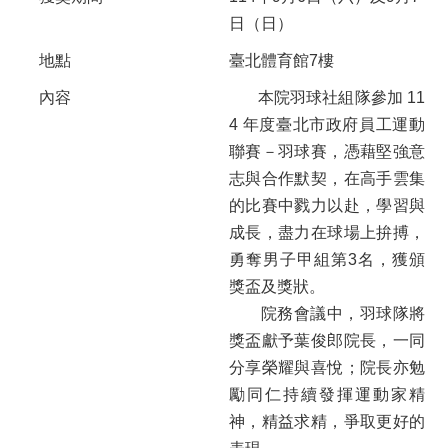
日（日）
地點
臺北體育館7樓
內容
本院羽球社組隊參加 11
4 年度臺北市政府員工運動
聯賽－羽球賽，憑藉堅強意
志與合作默契，在高手雲集
的比賽中戮力以赴，學習與
成長，盡力在球場上拚搏，
勇奪男子甲組第3名，獲頒
獎盃及獎狀。
院務會議中，羽球隊將
獎盃獻予葉俊郎院長，一同
分享榮耀與喜悅；院長亦勉
勵同仁持續發揮運動家精
神，精益求精，爭取更好的