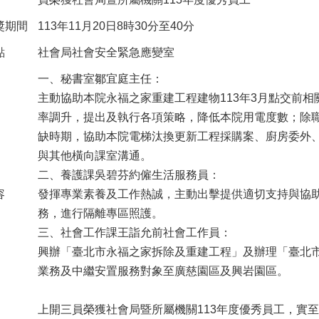
獎期間
113年11月20日8時30分至40分
點
社會局社會安全緊急應變室
一、秘書室鄒宜庭主任：
主動協助本院永福之家重建工程建物113年3月點交前相
率調升，提出及執行各項策略，降低本院用電度數；除
缺時期，協助本院電梯汰換更新工程採購案、廚房委外
與其他橫向課室溝通。
二、養護課吳碧芬約僱生活服務員：
容
發揮專業素養及工作熱誠，主動出擊提供適切支持與協助，
務，進行隔離專區照護。
三、社會工作課王詣允前社會工作員：
興辦「臺北市永福之家拆除及重建工程」及辦理「臺北
業務及中繼安置服務對象至廣慈園區及興岩園區。
上開三員榮獲社會局暨所屬機關113年度優秀員工，實至