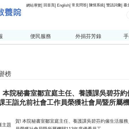
回首頁
常見問答
陳情系統
雙語詞彙
臺
網站導覽
English
報
便民服務
外捐芬芳錄
手
譽榜
! 本院秘書室鄒宜庭主任、養護課吳碧芬
課王詣允前社會工作員榮獲社會局暨所屬機
賀! 本院秘書室鄒宜庭主任、養護課吳碧芬約僱生活服
獲主題
員榮獲社會局暨所屬機關113年度優秀員工