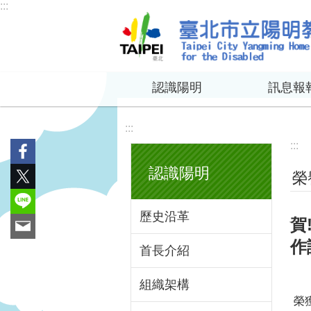
:::
跳到主要內容區塊
認識陽明
訊息報
:::
:::
認識陽明
榮
歷史沿革
賀
作
首長介紹
組織架構
榮