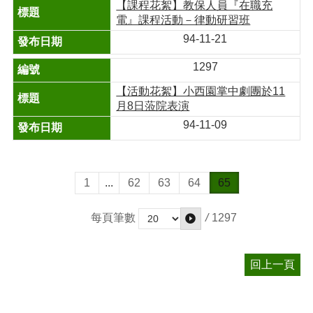
【課程花絮】教保人員『在職充
電』課程活動－律動研習班
94-11-21
1297
【活動花絮】小西園掌中劇團於11
月8日蒞院表演
94-11-09
1
...
62
63
64
65
/
1297
每頁筆數
回上一頁