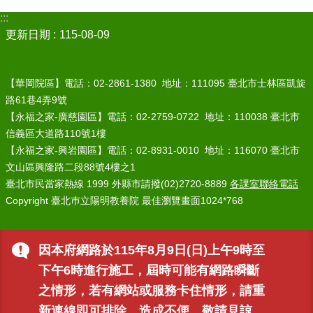
:::
更新日期
115-08-09
【華岡院區】電話：02-2861-1380 地址：111095 臺北市士林區凱旋
路61巷4弄9號
【永福之家-廣慈園區】電話：02-2759-0722 地址：110038 臺北市
信義區大道路110號1樓
【永福之家-興岩園區】電話：02-8931-0010 地址：116070 臺北市
文山區興隆路二段88號4樓之1
臺北市民當家熱線 1999 外縣市請撥(02)2720-8889
各課室聯絡電話
Copyright 臺北巿立陽明教養院 最佳瀏覽畫面1024*768
因本府網路於115年8月9日(日)上午9時至
下午6時進行施工，屆時可能有網路瞬斷
之情形，若有網站或服務卡住情形，請重
新連線即可排除，造成不便，敬請見諒。